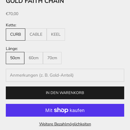
GOLD FAITH CHAIN
Angebot
€70,00
Kette:
CURB
CABLE
KEEL
Länge:
50cm
60cm
70cm
IN DEN WARENKORB
Weitere Bezahlmöglichkeiten