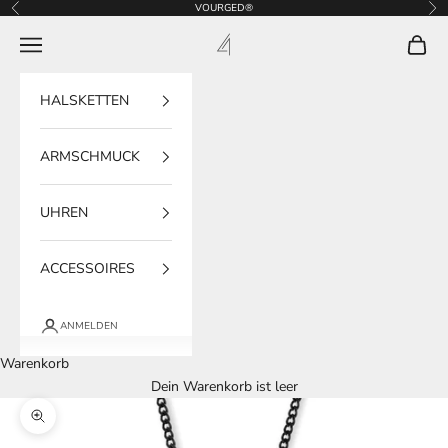
Zum Inhalt springen
VOURGED®
Zurück
Vor
VOURGED®
Navigationsmenü öffnen
Warenk
HALSKETTEN
ARMSCHMUCK
UHREN
ACCESSOIRES
ANMELDEN
Warenkorb
Dein Warenkorb ist leer
Bild vergrößern