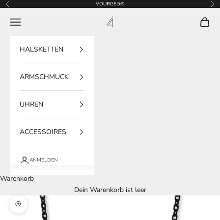
Zum Inhalt springen
VOURGED®
Zurück
Vor
VOURGED®
Navigationsmenü öffnen
Warenk
HALSKETTEN
ARMSCHMUCK
UHREN
ACCESSOIRES
ANMELDEN
Warenkorb
Dein Warenkorb ist leer
Bild vergrößern