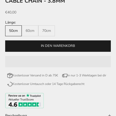
CABLE CHAIN - 3.8MM
Angebot
€40,00
Länge:
50cm
60cm
70cm
IN DEN WARENKORB
Kostenloser Versand in D ab 75€
In nur 1-3 Werktagen bei dir
Kostenloser Umtausch oder 14 Tage Rückgaberecht
Beschreibung