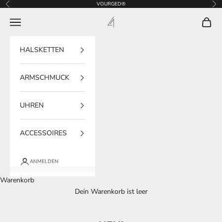
Zum Inhalt springen
VOURGED®
Zurück
Vor
VOURGED®
Navigationsmenü öffnen
Warenk
HALSKETTEN
ARMSCHMUCK
UHREN
ACCESSOIRES
ANMELDEN
Warenkorb
Dein Warenkorb ist leer