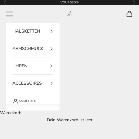
Zum Inhalt springen
VOURGED®
Zurück
Vor
VOURGED®
Navigationsmenü öffnen
Warenk
HALSKETTEN
ARMSCHMUCK
UHREN
ACCESSOIRES
ANMELDEN
Warenkorb
Dein Warenkorb ist leer